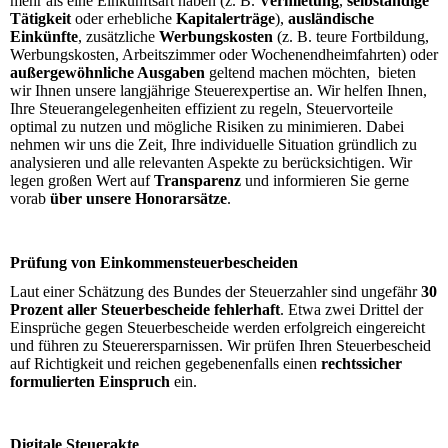
mehr als eine Einkunftsart haben (z. B.
Vermietung
,
selbständige
Tätigkeit
oder erhebliche
Kapitalerträge
),
ausländische
Einkünfte
, zusätzliche
Werbungskosten
(z. B. teure Fortbildung,
Werbungskosten, Arbeitszimmer oder Wochenendheimfahrten) oder
außergewöhnliche Ausgaben
geltend machen möchten, bieten
wir Ihnen unsere langjährige Steuerexpertise an. Wir helfen Ihnen,
Ihre Steuerangelegenheiten effizient zu regeln, Steuervorteile
optimal zu nutzen und mögliche Risiken zu minimieren. Dabei
nehmen wir uns die Zeit, Ihre individuelle Situation gründlich zu
analysieren und alle relevanten Aspekte zu berücksichtigen. Wir
legen großen Wert auf
Transparenz
und informieren Sie gerne
vorab
über unsere Honorarsätze
.
Prüfung von Einkommensteuerbescheiden
Laut einer Schätzung des Bundes der Steuerzahler sind ungefähr
30
Prozent aller Steuerbescheide fehlerhaft
. Etwa zwei Drittel der
Einsprüche gegen Steuerbescheide werden erfolgreich eingereicht
und führen zu Steuerersparnissen. Wir prüfen Ihren Steuerbescheid
auf Richtigkeit und reichen gegebenenfalls einen
rechtssicher
formulierten Einspruch
ein.
Digitale Steuerakte